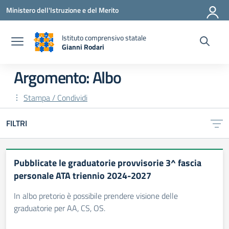
Vai ai contenuti
Vai al menu di navigazione
Vai al footer
Ministero dell'Istruzione e del Merito
Istituto comprensivo statale
Gianni Rodari
— Visita la pagina iniziale della scuola
Argomento: Albo
Stampa / Condividi
FILTRI
Pubblicate le graduatorie provvisorie 3^ fascia
personale ATA triennio 2024-2027
In albo pretorio è possibile prendere visione delle
graduatorie per AA, CS, OS.