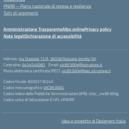
PNRR – Piano nazionale di ripresa e resilienza
Tutti gli argomenti
Amministrazione Trasparente
Albo online
Privacy policy
Note legali
Dichiarazione di accessibilità
Indirizzo:
Via Stazione 12/A, 36028 Rossano Veneto (VI)
Centralino:
0424540082
Email:
viic85300g@istruzione.it
Posta elettronica certificata (PEC):
viic85300g@pec.istruzione.it
Codice fiscale: 82003130240
Codice meccanografico:
VIIC85300G
Codice Indice delle Pubbliche Amministrazioni (IPA): istsc_viic85300g
Codice unico di fatturazione (CUF): UFNYRF
Idea e progetto di Designers Italia