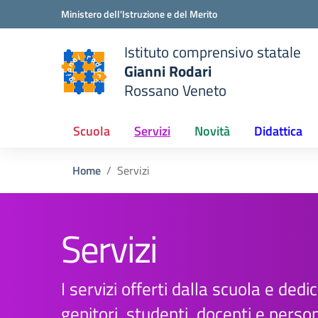
Vai ai contenuti
Vai al menu di navigazione
Vai al footer
Ministero dell'Istruzione e del Merito
Istituto comprensivo statale
Gianni Rodari
Rossano Veneto
 della scuola
— Visita la pagina iniziale del
Scuola
Servizi
Novità
Didattica
Home
Servizi
Servizi
I servizi offerti dalla scuola e dedica
genitori, studenti, docenti e perso