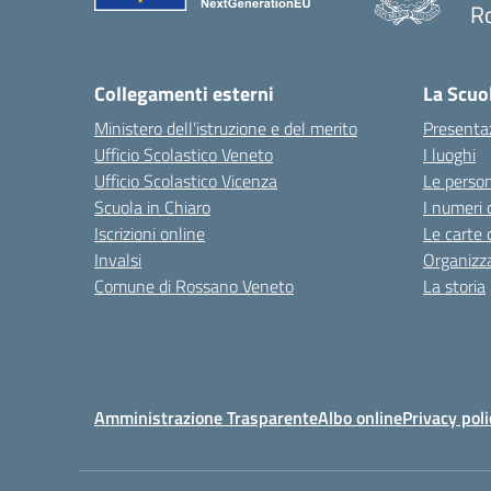
R
— 
Collegamenti esterni
La Scuo
Ministero dell’istruzione e del merito
Presenta
Ufficio Scolastico Veneto
I luoghi
Ufficio Scolastico Vicenza
Le perso
Scuola in Chiaro
I numeri 
Iscrizioni online
Le carte 
Invalsi
Organizz
Comune di Rossano Veneto
La storia
Amministrazione Trasparente
Albo online
Privacy poli