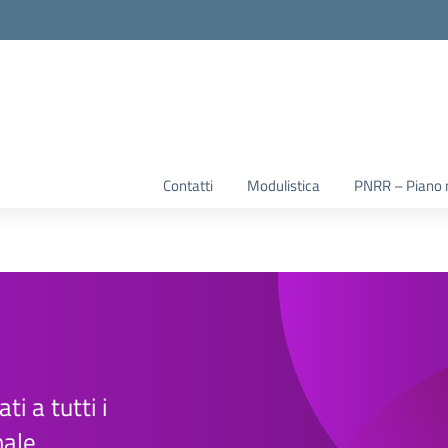
la scuola
Contatti
Modulistica
PNRR – Piano na
ti a tutti i
nale