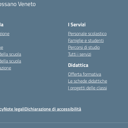
ossano Veneto
Visita la pagina iniziale della scuola
la
I Servizi
zione
Personale scolastico
Famiglie e studenti
ne
Percorsi di studio
della scuola
Tutti i servizi
della scuola
Didattica
azione
Offerta formativa
Le schede didattiche
I progetti delle classi
cy
Note legali
Dichiarazione di accessibilità