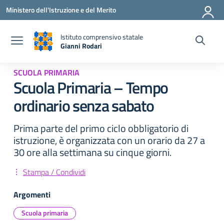
Vai ai contenuti
Vai al menu di navigazione
Vai al footer
Ministero dell'Istruzione e del Merito
Istituto comprensivo statale
Gianni Rodari
— Visita la pagina iniziale della scuola
SCUOLA PRIMARIA
Scuola Primaria – Tempo
ordinario senza sabato
Prima parte del primo ciclo obbligatorio di
istruzione, è organizzata con un orario da 27 a
30 ore alla settimana su cinque giorni.
Stampa / Condividi
Argomenti
Scuola primaria