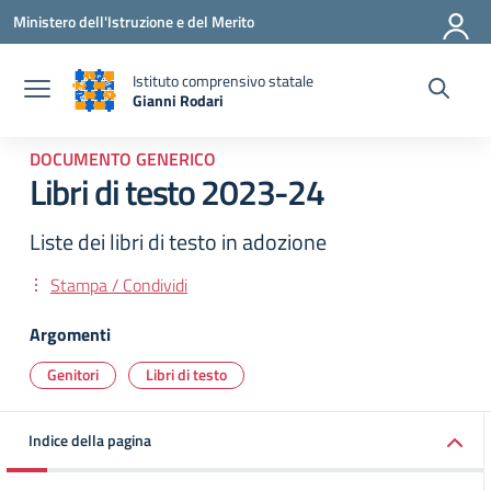
Vai ai contenuti
Vai al menu di navigazione
Vai al footer
Ministero dell'Istruzione e del Merito
Istituto comprensivo statale
Gianni Rodari
— Visita la pagina iniziale della scuola
DOCUMENTO GENERICO
Libri di testo 2023-24
Liste dei libri di testo in adozione
Stampa / Condividi
Argomenti
Genitori
Libri di testo
Indice della pagina