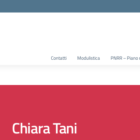
la scuola
Contatti
Modulistica
PNRR – Piano na
Chiara Tani