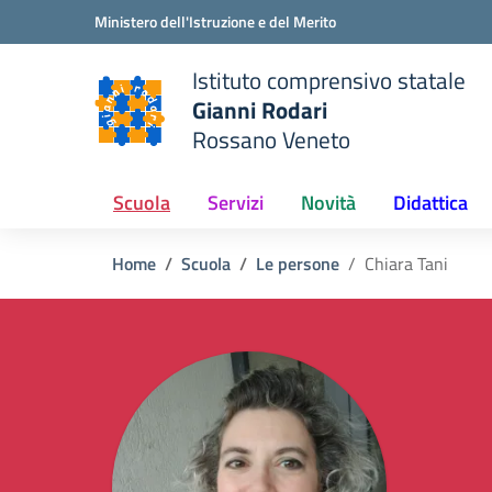
Vai ai contenuti
Vai al menu di navigazione
Vai al footer
Ministero dell'Istruzione e del Merito
Istituto comprensivo statale
Gianni Rodari
Rossano Veneto
 della scuola
— Visita la pagina iniziale del
Scuola
Servizi
Novità
Didattica
Home
Scuola
Le persone
Chiara Tani