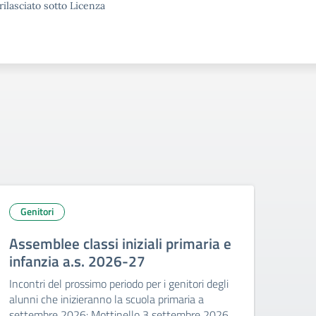
rilasciato sotto Licenza
Genitori
Lib
Assemblee classi iniziali primaria e
Libr
infanzia a.s. 2026-27
Da sc
Incontri del prossimo periodo per i genitori degli
alunni che inizieranno la scuola primaria a
settembre 2026: Mottinello 3 settembre 2026