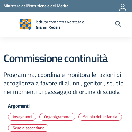
Vai ai contenuti
Vai al menu di navigazione
Vai al footer
Ministero dell'Istruzione e del Merito
Istituto comprensivo statale
Gianni Rodari
— Visita la pagina iniziale della scuola
Commissione continuità
Programma, coordina e monitora le azioni di
accoglienza a favore di alunni, genitori, scuole
nei momenti di passaggio di ordine di scuola
Argomenti
Insegnanti
Organigramma
Scuola dell'infanzia
Scuola secondaria