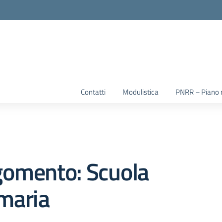
la scuola
Contatti
Modulistica
PNRR – Piano na
gomento: Scuola
maria