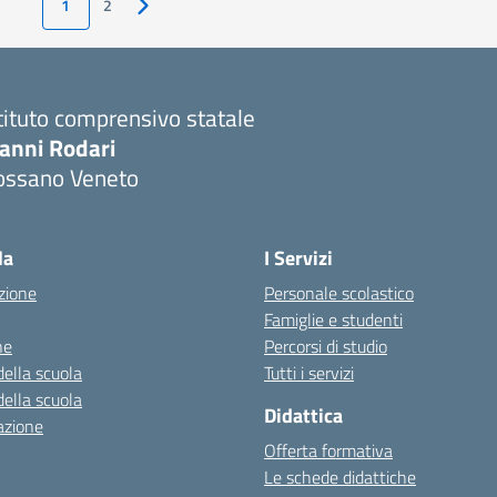
1
2
Pagina successiva
tituto comprensivo statale
ianni Rodari
ossano Veneto
Visita la pagina iniziale della scuola
la
I Servizi
zione
Personale scolastico
Famiglie e studenti
ne
Percorsi di studio
della scuola
Tutti i servizi
della scuola
Didattica
azione
Offerta formativa
Le schede didattiche