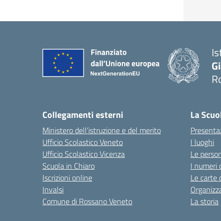
Is
G
R
— 
Collegamenti esterni
La Scuo
Ministero dell’istruzione e del merito
Presenta
Ufficio Scolastico Veneto
I luoghi
Ufficio Scolastico Vicenza
Le perso
Scuola in Chiaro
I numeri 
Iscrizioni online
Le carte 
Invalsi
Organizz
Comune di Rossano Veneto
La storia