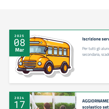
2025
Iscrizione ser
08
Per tutti gli alu
Mar
secondaria, scad
2024
AGGIORNAMENT
17
scolastico se