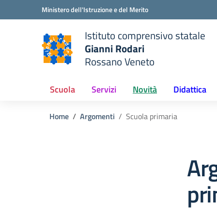
Vai ai contenuti
Vai al menu di navigazione
Vai al footer
Ministero dell'Istruzione e del Merito
Istituto comprensivo statale
Gianni Rodari
Rossano Veneto
 della scuola
— Visita la pagina iniziale del
Scuola
Servizi
Novità
Didattica
Home
Argomenti
Scuola primaria
Ar
pri