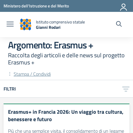
Vai ai contenuti
Vai al menu di navigazione
Vai al footer
Ministero dell'Istruzione e del Merito
Istituto comprensivo statale
Gianni Rodari
— Visita la pagina iniziale della scuola
Argomento: Erasmus +
Raccolta degli articoli e delle news sul progetto
Erasmus +
Stampa / Condividi
FILTRI
Erasmus+ in Francia 2026: Un viaggio tra cultura,
benessere e futuro
Più che una semplice visita, il consolidamento di un legame