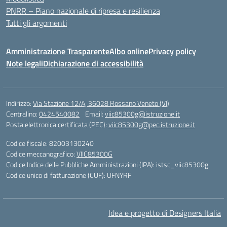
PNRR – Piano nazionale di ripresa e resilienza
Tutti gli argomenti
Amministrazione Trasparente
Albo online
Privacy policy
Note legali
Dichiarazione di accessibilità
Indirizzo:
Via Stazione 12/A, 36028 Rossano Veneto (VI)
Centralino:
0424540082
Email:
viic85300g@istruzione.it
Posta elettronica certificata (PEC):
viic85300g@pec.istruzione.it
Codice fiscale: 82003130240
Codice meccanografico:
VIIC85300G
Codice Indice delle Pubbliche Amministrazioni (IPA): istsc_viic85300g
Codice unico di fatturazione (CUF): UFNYRF
Idea e progetto di Designers Italia