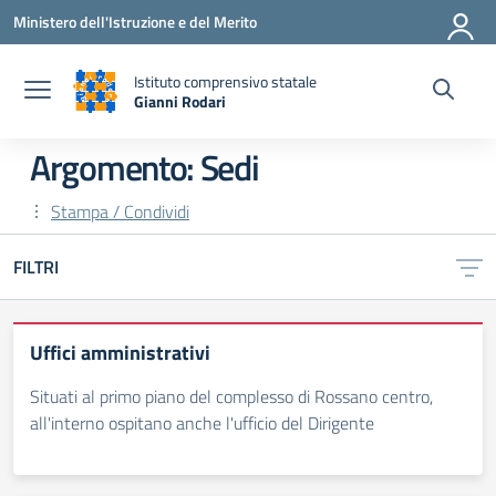
Vai ai contenuti
Vai al menu di navigazione
Vai al footer
Ministero dell'Istruzione e del Merito
Istituto comprensivo statale
Gianni Rodari
— Visita la pagina iniziale della scuola
Argomento: Sedi
Stampa / Condividi
FILTRI
Uffici amministrativi
Situati al primo piano del complesso di Rossano centro,
all'interno ospitano anche l'ufficio del Dirigente