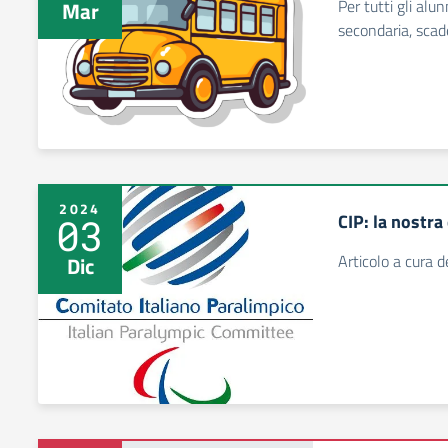
Per tutti gli alu
Mar
secondaria, scad
2024
CIP: la nostra
03
Articolo a cura d
Dic