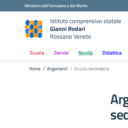
Vai ai contenuti
Vai al menu di navigazione
Vai al footer
Ministero dell'Istruzione e del Merito
Istituto comprensivo statale
Gianni Rodari
Rossano Veneto
 della scuola
— Visita la pagina iniziale del
Scuola
Servizi
Novità
Didattica
Home
Argomenti
Scuola secondaria
Ar
se