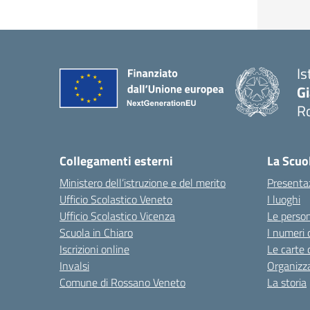
Is
G
R
— 
Collegamenti esterni
La Scuo
Ministero dell’istruzione e del merito
Presenta
Ufficio Scolastico Veneto
I luoghi
Ufficio Scolastico Vicenza
Le perso
Scuola in Chiaro
I numeri 
Iscrizioni online
Le carte 
Invalsi
Organizz
Comune di Rossano Veneto
La storia