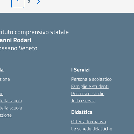
1
2
Pagina successiva
tituto comprensivo statale
ianni Rodari
ossano Veneto
Visita la pagina iniziale della scuola
la
I Servizi
zione
Personale scolastico
Famiglie e studenti
ne
Percorsi di studio
della scuola
Tutti i servizi
della scuola
Didattica
azione
Offerta formativa
Le schede didattiche