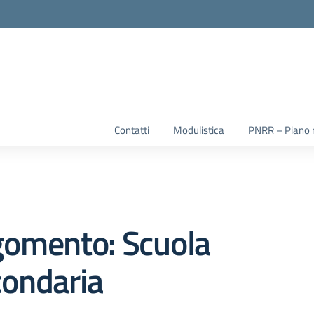
la scuola
Contatti
Modulistica
PNRR – Piano na
gomento: Scuola
condaria