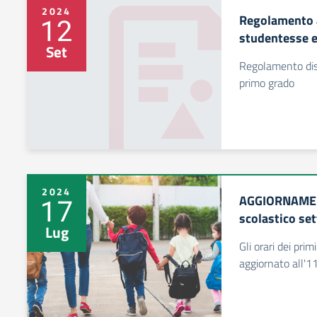
2024
Regolamento a
12
studentesse e
Set
Regolamento disc
primo grado
2024
AGGIORNAMENT
17
scolastico se
Lug
Gli orari dei prim
aggiornato all'