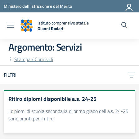
Vai ai contenuti
Vai al menu di navigazione
Vai al footer
Ministero dell'Istruzione e del Merito
Istituto comprensivo statale
Gianni Rodari
— Visita la pagina iniziale della scuola
Argomento: Servizi
Stampa / Condividi
FILTRI
Ritiro diplomi disponibile a.s. 24-25
I diplomi di scuola secondaria di primo grado dell'a.s. 24-25
sono pronti per il ritiro.