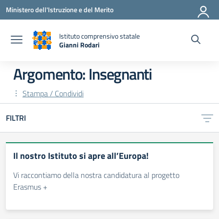
Vai ai contenuti
Vai al menu di navigazione
Vai al footer
Ministero dell'Istruzione e del Merito
Istituto comprensivo statale
Gianni Rodari
— Visita la pagina iniziale della scuola
Argomento: Insegnanti
Stampa / Condividi
FILTRI
Il nostro Istituto si apre all’Europa!
Vi raccontiamo della nostra candidatura al progetto
Erasmus +