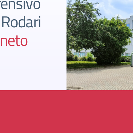
rensivo
 Rodari
neto