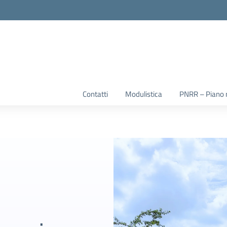
la scuola
Contatti
Modulistica
PNRR – Piano na