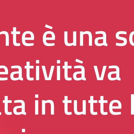
te è una so
eatività va
ta in tutte 