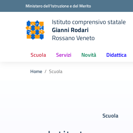
Vai ai contenuti
Vai al menu di navigazione
Vai al footer
Ministero dell'Istruzione e del Merito
Istituto comprensivo statale
Gianni Rodari
Rossano Veneto
 della scuola
— Visita la pagina iniziale del
Scuola
Servizi
Novità
Didattica
Home
Scuola
Scuola