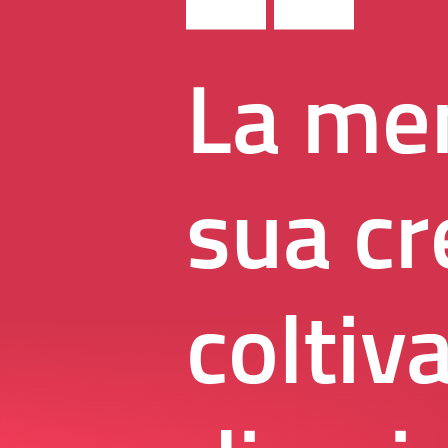
La men
sua cr
coltiva