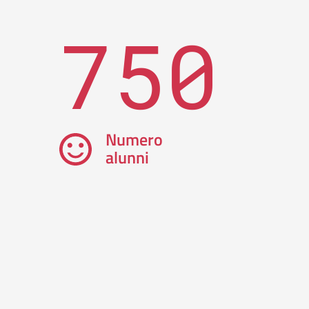
750
Numero
alunni