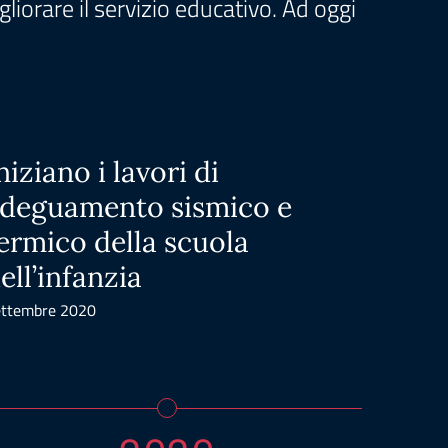
liorare il servizio educativo. Ad oggi
niziano i lavori di
La s
deguamento sismico e
il m
ermico della scuola
Settembr
ell’infanzia
ttembre 2020