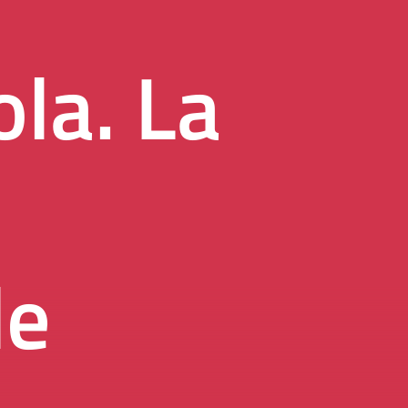
la. La
le