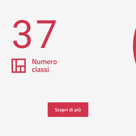
37
Numero
classi
Scopri di più