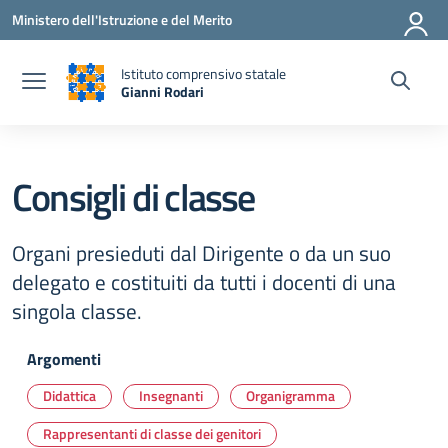
Vai ai contenuti
Vai al menu di navigazione
Vai al footer
Ministero dell'Istruzione e del Merito
Istituto comprensivo statale
Gianni Rodari
— Visita la pagina iniziale della scuola
Consigli di classe
Organi presieduti dal Dirigente o da un suo
delegato e costituiti da tutti i docenti di una
singola classe.
Argomenti
Didattica
Insegnanti
Organigramma
Rappresentanti di classe dei genitori