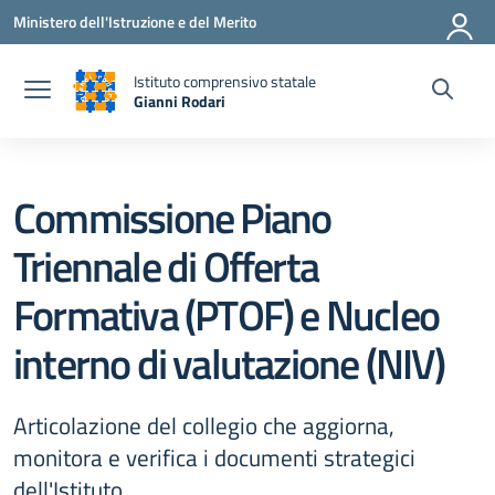
Vai ai contenuti
Vai al menu di navigazione
Vai al footer
Ministero dell'Istruzione e del Merito
Istituto comprensivo statale
Gianni Rodari
— Visita la pagina iniziale della scuola
Commissione Piano
Triennale di Offerta
Formativa (PTOF) e Nucleo
interno di valutazione (NIV)
Articolazione del collegio che aggiorna,
monitora e verifica i documenti strategici
dell'Istituto.