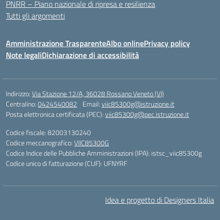
PNRR – Piano nazionale di ripresa e resilienza
Tutti gli argomenti
Amministrazione Trasparente
Albo online
Privacy policy
Note legali
Dichiarazione di accessibilità
Indirizzo:
Via Stazione 12/A, 36028 Rossano Veneto (VI)
Centralino:
0424540082
Email:
viic85300g@istruzione.it
Posta elettronica certificata (PEC):
viic85300g@pec.istruzione.it
Codice fiscale: 82003130240
Codice meccanografico:
VIIC85300G
Codice Indice delle Pubbliche Amministrazioni (IPA): istsc_viic85300g
Codice unico di fatturazione (CUF): UFNYRF
Idea e progetto di Designers Italia