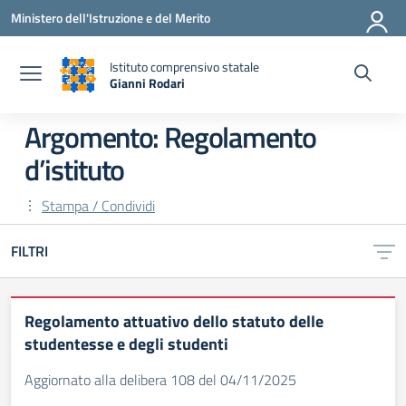
Vai ai contenuti
Vai al menu di navigazione
Vai al footer
Ministero dell'Istruzione e del Merito
Istituto comprensivo statale
Gianni Rodari
— Visita la pagina iniziale della scuola
Argomento: Regolamento
d’istituto
Stampa / Condividi
FILTRI
Regolamento attuativo dello statuto delle
studentesse e degli studenti
Aggiornato alla delibera 108 del 04/11/2025